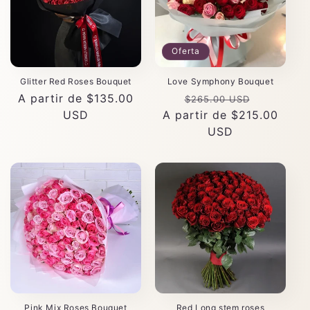
Oferta
Glitter Red Roses Bouquet
Love Symphony Bouquet
Precio
A partir de $135.00
Precio
Precio
$265.00 USD
habitual
USD
A partir de $215.00
habitual
de
USD
oferta
Pink Mix Roses Bouquet
Red Long stem roses