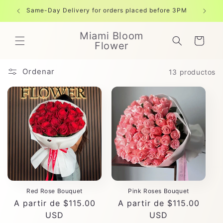
Ir
directamente
Same-Day Delivery for orders placed before 3PM
Free shi
al contenido
Miami Bloom
Carrito
Flower
Ordenar
13 productos
Red Rose Bouquet
Pink Roses Bouquet
Precio
A partir de $115.00
Precio
A partir de $115.00
habitual
USD
habitual
USD