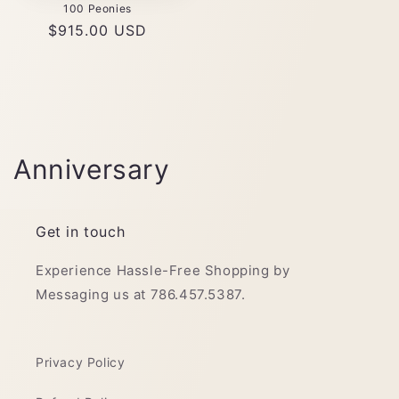
100 Peonies
Precio
$915.00 USD
habitual
C
Anniversary
o
l
Get in touch
e
Experience Hassle-Free Shopping by
Messaging us at 786.457.5387.
c
c
Privacy Policy
i