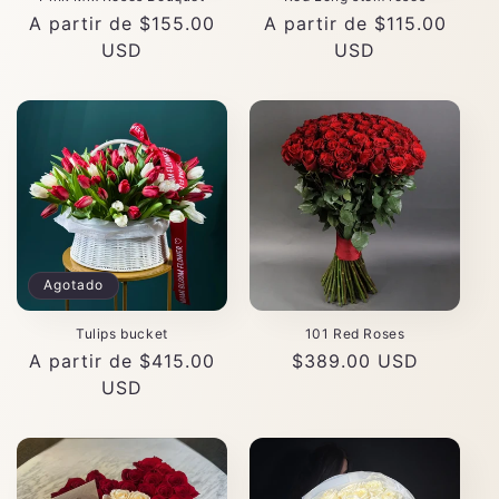
Precio
A partir de $155.00
Precio
A partir de $115.00
habitual
USD
habitual
USD
Agotado
Tulips bucket
101 Red Roses
Precio
A partir de $415.00
Precio
$389.00 USD
habitual
USD
habitual