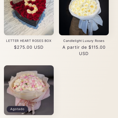
LETTER HEART ROSES BOX
Candlelight Luxury Roses
Precio
$275.00 USD
Precio
A partir de $115.00
habitual
habitual
USD
Agotado