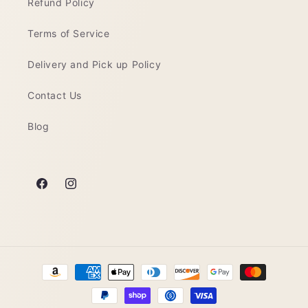
Refund Policy
ó
n
Terms of Service
:
Delivery and Pick up Policy
Contact Us
Blog
Facebook
Instagram
Formas
de
pago