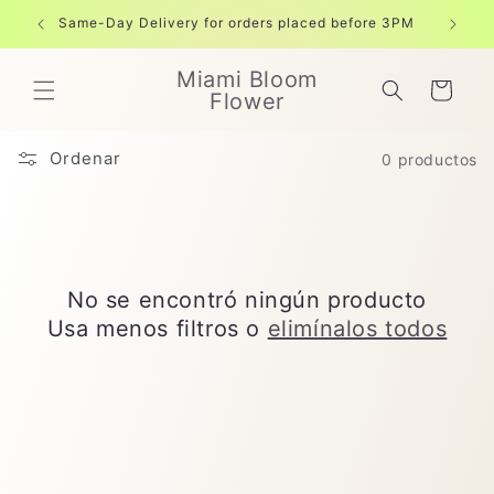
Ir
directamente
Same-Day Delivery for orders placed before 3PM
Free shi
al contenido
Miami Bloom
Carrito
Flower
Ordenar
0 productos
No se encontró ningún producto
Usa menos filtros o
elimínalos todos