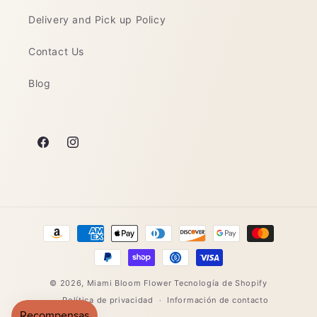
:
Delivery and Pick up Policy
Contact Us
Blog
Facebook
Instagram
Formas
de
pago
© 2026,
Miami Bloom Flower
Tecnología de Shopify
Política de privacidad
Información de contacto