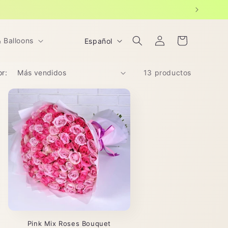
Iniciar
I
Carrito
& Balloons
Español
sesión
d
i
r:
13 productos
o
m
a
Pink Mix Roses Bouquet