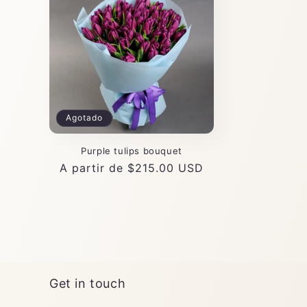
Agotado
Purple tulips bouquet
Precio
A partir de $215.00 USD
habitual
Get in touch