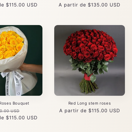
 de $115.00 USD
Precio
A partir de $135.00 USD
habitual
 Roses Bouquet
Red Long stem roses
cio
Precio
Precio
A partir de $115.00 USD
0.00 USD
 de $115.00 USD
itual
de
habitual
oferta