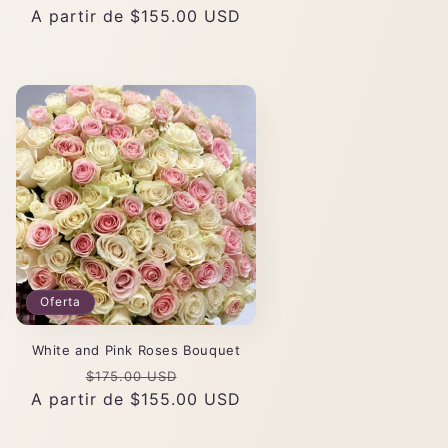
Precio
A partir de $155.00 USD
habitual
Oferta
White and Pink Roses Bouquet
Precio
Precio
$175.00 USD
A partir de $155.00 USD
habitual
de
oferta