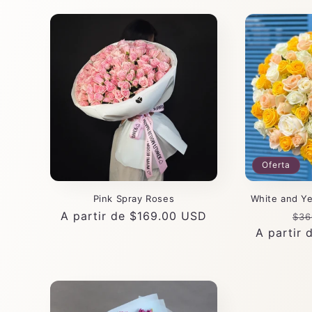
Oferta
Pink Spray Roses
White and Y
Precio
A partir de $169.00 USD
Pre
$36
habitual
A partir
hab