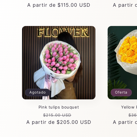
Precio
A partir de $115.00 USD
Precio
A partir
habitual
habitual
Agotado
Oferta
Pink tulips bouquet
Yellow
Precio
Precio
Pre
$215.00 USD
$36
A partir de $205.00 USD
habitual
de
A partir
hab
oferta