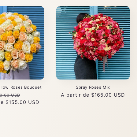
ellow Roses Bouquet
Spray Roses Mix
cio
Precio
Precio
A partir de $165.00 USD
0.00 USD
 de $155.00 USD
itual
de
habitual
oferta